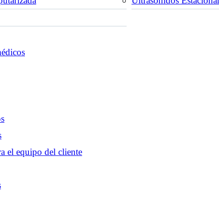
utarizada
Ultrasonidos Estaciona
médicos
os
s
a el equipo del cliente
s