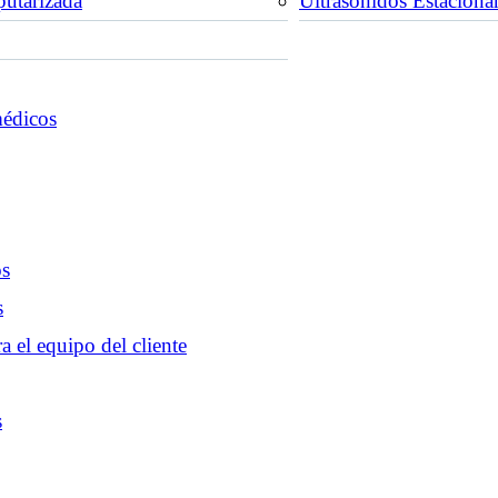
utarizada
Ultrasonidos Estaciona
médicos
os
s
a el equipo del cliente
s