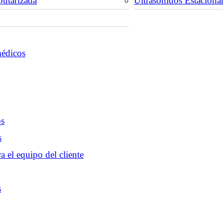
utarizada
Ultrasonidos Estaciona
médicos
os
s
a el equipo del cliente
s