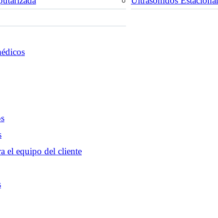
utarizada
Ultrasonidos Estaciona
médicos
os
s
a el equipo del cliente
s